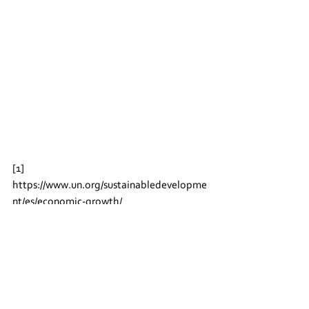
[1]   
https://www.un.org/sustainabledevelopme
nt/es/economic-growth/
[2] 
https://www.economiasolidaria.org/notici
as/la-economia-del-bien-comun-resumen-
de-sus-20-puntos-centrales