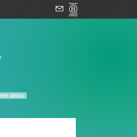
?
bete ahora