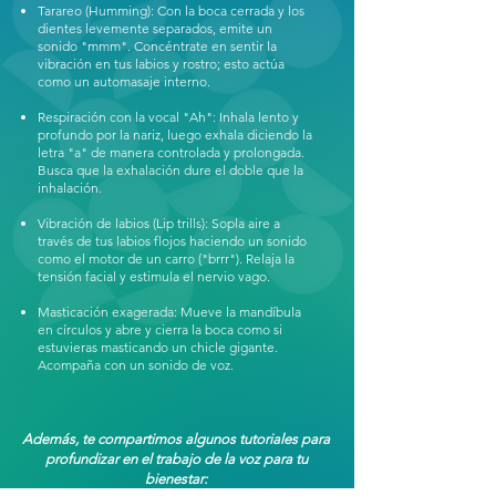
Tarareo (Humming): Con la boca cerrada y los
dientes levemente separados, emite un
sonido "mmm". Concéntrate en sentir la
vibración en tus labios y rostro; esto actúa
como un automasaje interno.
Respiración con la vocal "Ah": Inhala lento y
profundo por la nariz, luego exhala diciendo la
letra "a" de manera controlada y prolongada.
Busca que la exhalación dure el doble que la
inhalación.
Vibración de labios (Lip trills): Sopla aire a
través de tus labios flojos haciendo un sonido
como el motor de un carro ("brrr"). Relaja la
tensión facial y estimula el nervio vago.
Masticación exagerada: Mueve la mandíbula
en círculos y abre y cierra la boca como si
estuvieras masticando un chicle gigante.
Acompaña con un sonido de voz.
Además, te compartimos algunos tutoriales para
profundizar en el trabajo de la voz para tu
bienestar: