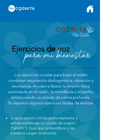
Ejercicios de voz
para mi bienestar
Los ejercicios vocales para bajar el estrés
combinan respiración diafragmática, vibración y
resonancia. Ayudan a liberar la tensión física
acumulada en el cuello, la mandíbula y el pecho,
promoviendo un estado de calma profunda.
Te dejamos algunos ejercicios fáciles de realizar:
Suspiro sonoro: Inhala profundamente y
exhala emitiendo un sonido de suspiro
("ahhhh"). Deja que la mandíbula y los
hombros caigan totalmente.