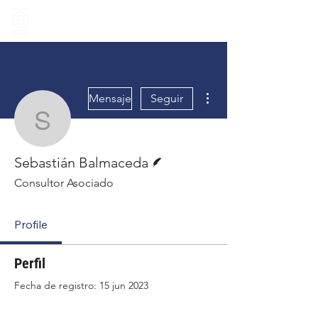
Más acciones
Mensaje
Seguir
Sebastián Balmaceda
Escritor
Sebastián Balmaceda
Consultor Asociado
Profile
Perfil
Fecha de registro: 15 jun 2023