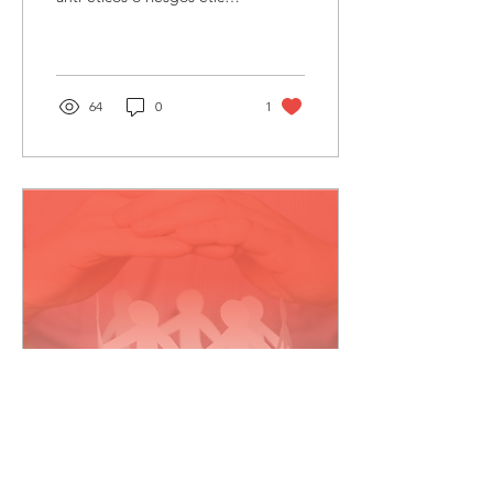
que uno puede observar
en una empresa, en sus
principales...
64
0
1
15 jun 2023
∙
2
min