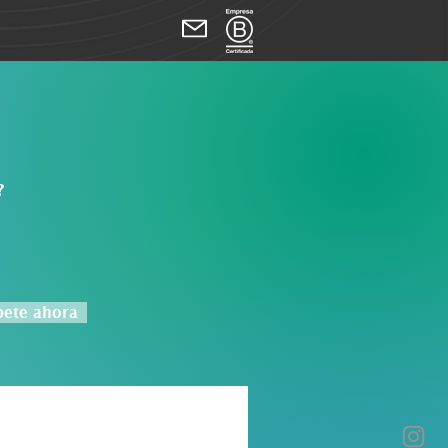
?
bete ahora