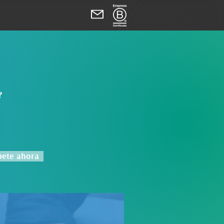
?
bete ahora